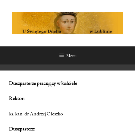
Przeskocz
Przeskocz
do
do
treści
treści
Menu
Duszpasterze pracujący w kościele
Rektor:
ks. kan. dr Andrzej Oleszko
Duszpasterz: