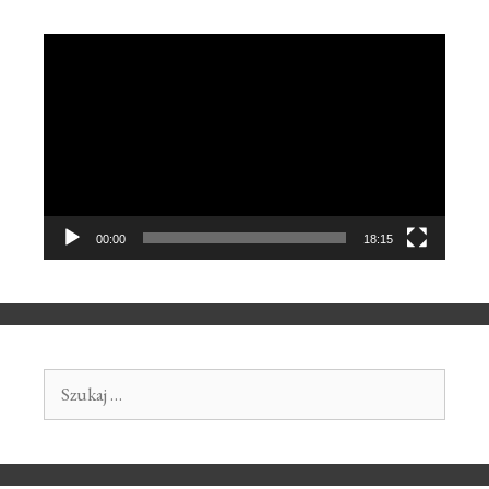
Odtwarzacz
video
00:00
18:15
Szukaj: