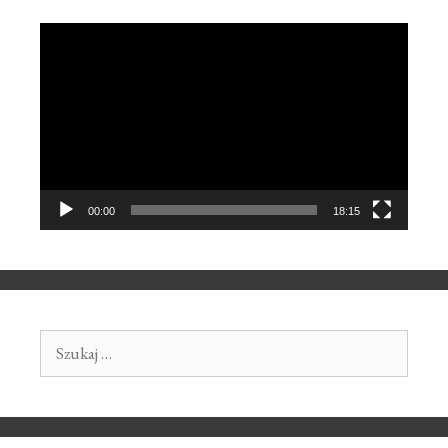
Odtwarzacz
video
00:00
18:15
Szukaj: