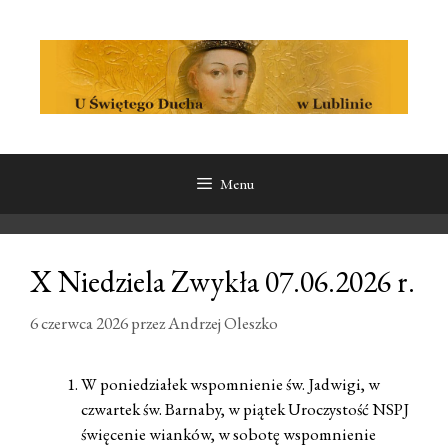
Przeskocz
Przeskocz
do
do
treści
treści
Menu
X Niedziela Zwykła 07.06.2026 r.
6 czerwca 2026
przez
Andrzej Oleszko
W poniedziałek wspomnienie św. Jadwigi, w
czwartek św. Barnaby, w piątek Uroczystość NSPJ
święcenie wianków, w sobotę wspomnienie