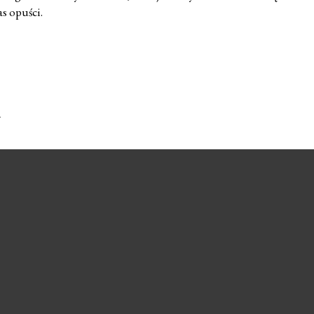
as opuści.
.