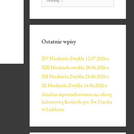
Ostatnie wpisy
XV Niedziela Zwykła 12.07.2026 r.
XIII Niedziela zwykła 28.06.2026 r.
XII Niedziela Zwykła 21.06.2026 r.
XI Niedziela Zwykła 14.06.2026 r.
Analiza zapotrzebowania na ofertę
kulturową Kościoła pw. Św. Ducha
w Lublinie