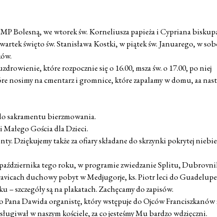
 Bolesną, we wtorek św. Korneliusza papieża i Cypriana biskup
wartek święto św. Stanisława Kostki, w piątek św. Januarego, w sob
ków.
rowienie, które rozpocznie się o 16.00, msza św. o 17.00, po niej
które nosimy na cmentarz i gromnice, które zapalamy w domu, aa nas
 do sakramentu bierzmowania.
 Małego Gościa dla Dzieci.
ty. Dziękujemy także za ofiary składane do skrzynki pokrytej niebi
 października tego roku, w programie zwiedzanie Splitu, Dubrovni
avicach duchowy pobyt w Medjugorje, ks. Piotr leci do Guadelup
ku – szczegóły są na plakatach. Zachęcamy do zapisów.
o Pana Dawida organistę, który wstępuje do Ojców Franciszkanów 
ługiwał w naszym kościele, za co jesteśmy Mu bardzo wdzięczni.