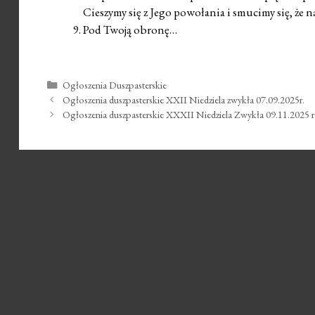
Cieszymy się z Jego powołania i smucimy się, że n
Pod Twoją obronę…
Kategorie
Ogłoszenia Duszpasterskie
Zobacz
Ogłoszenia duszpasterskie XXII Niedziela zwykła 07.09.2025r.
wpisy
Ogłoszenia duszpasterskie XXXII Niedziela Zwykła 09.11.2025 r