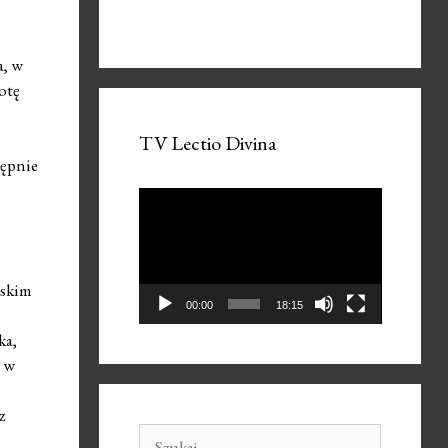
a, w
otę
TV Lectio Divina
tępnie
Odtwarzacz
video
eskim
00:00
18:15
ka,
e w
z
Szukaj: