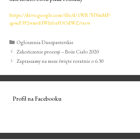
https://drive.google.com/file/d/1WR7HVmMP-
qe4eF392wmvHWhforfOOdWZ/view
Kategorie
Ogłoszenia Duszpasterskie
Zobacz
Zakończenie procesji – Boże Ciało 2020
wpisy
Zapraszamy na msze święte roratnie o 6.30
Profil na Facebooku