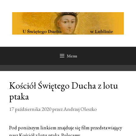
Przeskocz
Przeskocz
do
do
treści
treści
Menu
Kościół Świętego Ducha z lotu
ptaka
17 października 2020
przez
Andrzej Oleszko
Pod poniższym linkiem znajduje się film przedstawiający
nasz Kościół z lotu ptaka. Polecamy