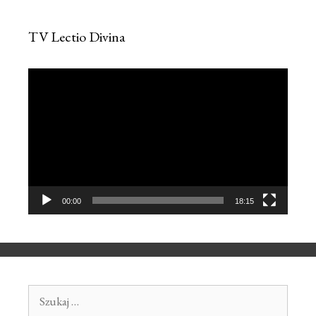
TV Lectio Divina
Odtwarzacz
video
00:00
18:15
Szukaj: